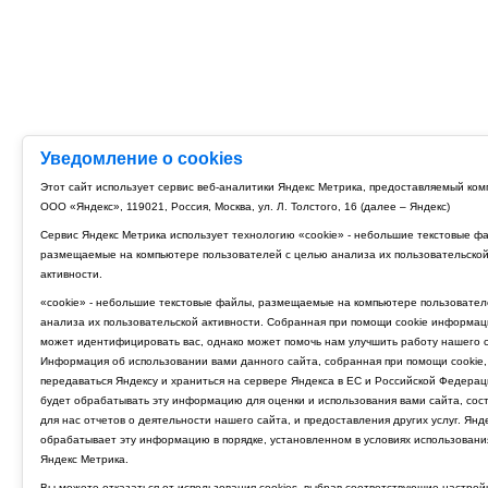
Уведомление о cookies
Этот сайт использует сервис веб-аналитики Яндекс Метрика, предоставляемый ко
ООО «Яндекс», 119021, Россия, Москва, ул. Л. Толстого, 16 (далее – Яндекс)
Сервис Яндекс Метрика использует технологию «cookie» - небольшие текстовые ф
размещаемые на компьютере пользователей с целью анализа их пользовательско
активности.
«cookie» - небольшие текстовые файлы, размещаемые на компьютере пользовател
анализа их пользовательской активности. Собранная при помощи cookie информац
может идентифицировать вас, однако может помочь нам улучшить работу нашего с
Информация об использовании вами данного сайта, собранная при помощи cookie,
передаваться Яндексу и храниться на сервере Яндекса в ЕС и Российской Федерац
будет обрабатывать эту информацию для оценки и использования вами сайта, сос
для нас отчетов о деятельности нашего сайта, и предоставления других услуг. Янд
обрабатывает эту информацию в порядке, установленном в условиях использовани
Яндекс Метрика.
Вы можете отказаться от использования cookies, выбрав соответствующие настрой