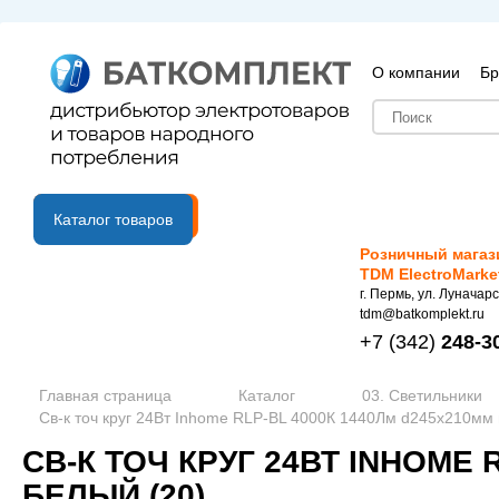
О компании
Бр
B2B портал
Каталог товаров
Розничный магаз
TDM ElectroMarke
г. Пермь, ул. Луначарс
tdm@batkomplekt.ru
+7
(342)
248-3
Главная страница
Каталог
03. Светильники
Св-к точ круг 24Вт Inhome RLP-BL 4000К 1440Лм d245х210мм 
СВ-К ТОЧ КРУГ 24ВТ INHOME 
БЕЛЫЙ (20)