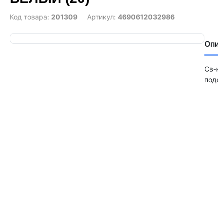
Код товара:
201309
Артикул:
4690612032986
Оп
Св-
под