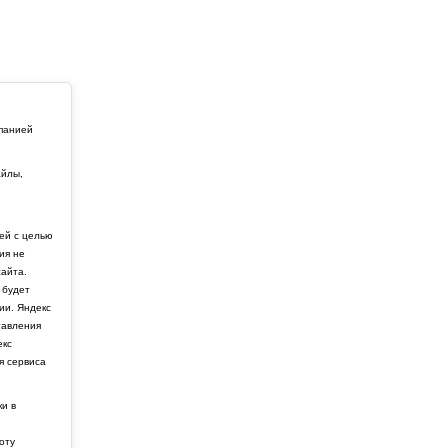
мпанией
айлы,
й
ей с целью
ия не
айта.
 будет
ии. Яндекс
тавления
екс
я сервиса
ки в
боту