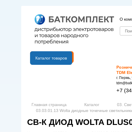
О ком
B2B портал
Каталог товаров
Рознич
TDM El
г. Пермь,
tdm@batk
+7
(34
Главная страница
Каталог
03. Све
03.03.01.13 Wolta диодные точечные светильник
СВ-К ДИОД WOLTA DLUS0