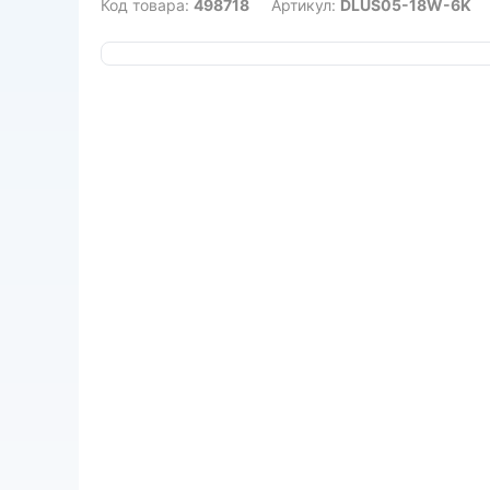
Код товара:
498718
Артикул:
DLUS05-18W-6K