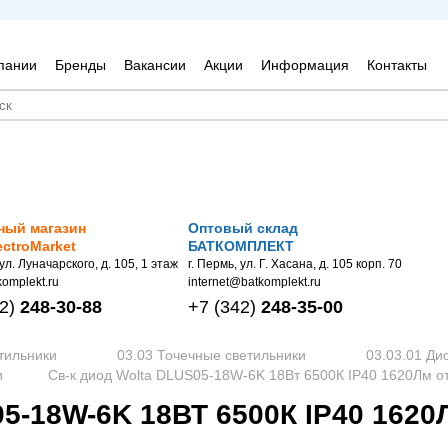
пании
Бренды
Вакансии
Акции
Информация
Контакты
ный магазин
Оптовый склад
ectroMarket
БАТКОМПЛЕКТ
 ул. Луначарского, д. 105, 1 этаж
г. Пермь, ул. Г. Хасана, д. 105 корп. 70
omplekt.ru
internet@batkomplekt.ru
2)
248-30-88
+7
(342)
248-35-00
тильники
03.03 Точечные светильники
03.03.01 Ди
и
Св-к диод Wolta DLUS05-18W-6K 18Вт 6500К IP40 1620Лм о
5-18W-6K 18ВТ 6500К IP40 162