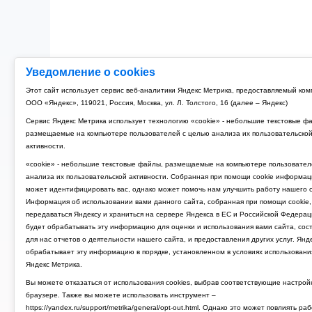
Уведомление о cookies
Этот сайт использует сервис веб-аналитики Яндекс Метрика, предоставляемый ко
ООО «Яндекс», 119021, Россия, Москва, ул. Л. Толстого, 16 (далее – Яндекс)
Сервис Яндекс Метрика использует технологию «cookie» - небольшие текстовые ф
размещаемые на компьютере пользователей с целью анализа их пользовательско
активности.
«cookie» - небольшие текстовые файлы, размещаемые на компьютере пользовател
анализа их пользовательской активности. Собранная при помощи cookie информац
может идентифицировать вас, однако может помочь нам улучшить работу нашего с
Информация об использовании вами данного сайта, собранная при помощи cookie,
передаваться Яндексу и храниться на сервере Яндекса в ЕС и Российской Федерац
будет обрабатывать эту информацию для оценки и использования вами сайта, сос
для нас отчетов о деятельности нашего сайта, и предоставления других услуг. Янд
обрабатывает эту информацию в порядке, установленном в условиях использовани
Яндекс Метрика.
Вы можете отказаться от использования cookies, выбрав соответствующие настрой
браузере. Также вы можете использовать инструмент –
https://yandex.ru/support/metrika/general/opt-out.html. Однако это может повлиять ра