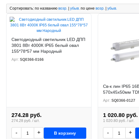
Сортировать:
по названию
возр.
|
убыв.
по цене
возр.
|
убыв.
Светодиодный светильник LED ДПП
3801 8Вт 4000К IP65 белый овал
155*78*57 мм Народный
Арт:
SQ0366-0166
Св-к лин IP65 16
570x45x50мм TDM
Арт:
SQ0366-0127
274.28 руб.
1 020.80 руб.
274.28 руб. / шт.
1 020.80 руб. / шт.
-
+
-
+
В корзину