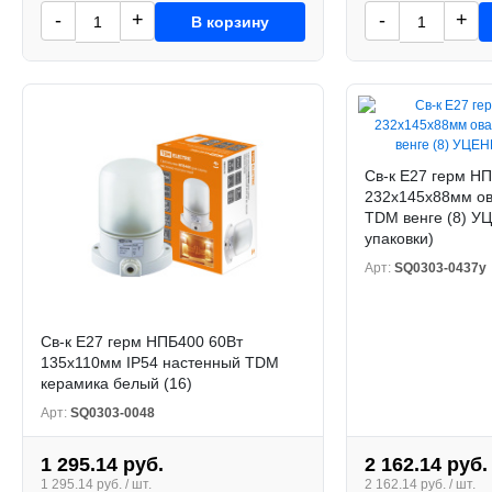
-
+
-
+
В корзину
Св-к Е27 герм Н
232x145x88мм ов
TDM венге (8) У
упаковки)
Арт:
SQ0303-0437у
Св-к Е27 герм НПБ400 60Вт
135x110мм IP54 настенный TDM
керамика белый (16)
Арт:
SQ0303-0048
1 295.14 руб.
2 162.14 руб.
1 295.14 руб. / шт.
2 162.14 руб. / шт.