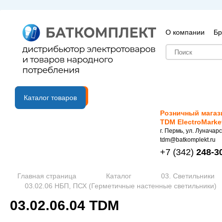
О компании
Бр
B2B портал
Каталог товаров
Розничный магаз
TDM ElectroMarke
г. Пермь, ул. Луначарс
tdm@batkomplekt.ru
+7
(342)
248-3
Главная страница
Каталог
03. Светильники
03.02.06 НБП, ПСХ (Герметичные настенные светильники)
03.02.06.04 TDM