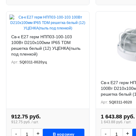
Св-к Е27 герм НПП03-100-103
100Вт D210x100мм IP65 TDM
решетка белый (12) УЦЕНКА(пыль
под пленкой)
Арт:
SQ0311-0020уц
Св-к Е27 герм Н
100Вт D210x100
решетка белый (
Арт:
SQ0311-0020
912.75 руб.
1 643.88 руб.
912.75 руб. / шт.
1 643.88 руб. / шт.
-
+
-
+
В корзину