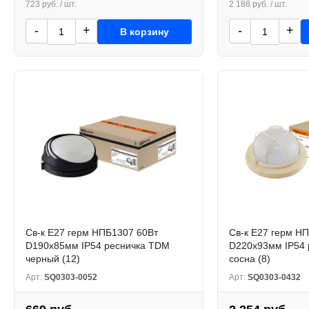
723 руб. / шт.
2 188 руб. / шт.
-
+
-
+
В корзину
Св-к Е27 герм НПБ1307 60Вт
Св-к Е27 герм Н
D190x85мм IP54 ресничка TDM
D220x93мм IP54
черный (12)
сосна (8)
Арт:
SQ0303-0052
Арт:
SQ0303-0432