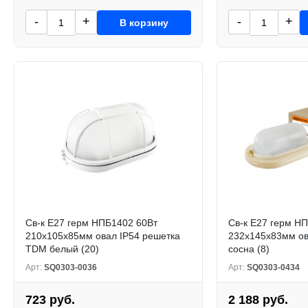
-
+
-
+
В корзину
Св-к Е27 герм НПБ1402 60Вт
Св-к Е27 герм Н
210x105x85мм овал IP54 решетка
232x145x83мм ов
TDM белый (20)
сосна (8)
Арт:
SQ0303-0036
Арт:
SQ0303-0434
723 руб.
2 188 руб.