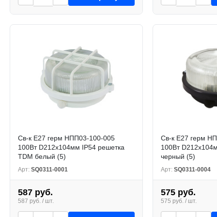
Св-к Е27 герм НПП03-100-005
Св-к Е27 герм Н
100Вт D212x104мм IP54 решетка
100Вт D212x104
TDM белый (5)
черный (5)
Арт:
SQ0311-0001
Арт:
SQ0311-0004
587 руб.
575 руб.
587 руб. / шт.
575 руб. / шт.