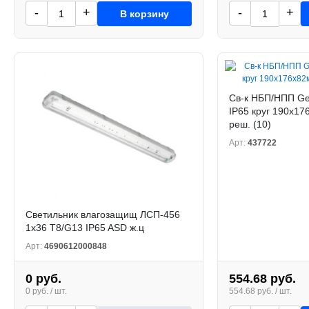
-
+
-
+
В корзину
Св-к НБП/НПП Ge
IP65 круг 190х1
реш. (10)
Арт:
437722
Светильник влагозащищ ЛСП-456
1х36 Т8/G13 IP65 ASD ж.ц
Арт:
4690612000848
0 руб.
554.68 руб.
0 руб. / шт.
554.68 руб. / шт.