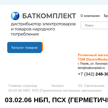
О компании
Бр
B2B портал
Каталог товаров
Розничный магаз
TDM ElectroMarke
г. Пермь, ул. Луначарс
tdm@batkomplekt.ru
+7
(342)
248-3
Главная страница
Каталог
03. Светильники
03.02.06 НБП, ПСХ (Герметичные настенные светильники)
03.02.06 НБП, ПСХ (ГЕРМЕ