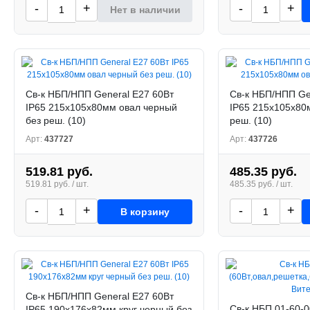
-
+
-
+
Нет в наличии
Св-к НБП/НПП General E27 60Вт
Св-к НБП/НПП Ge
IP65 215х105х80мм овал черный
IP65 215х105х80
без реш. (10)
реш. (10)
Арт:
437727
Арт:
437726
519.81 руб.
485.35 руб.
519.81 руб. / шт.
485.35 руб. / шт.
-
+
-
+
В корзину
Св-к НБП/НПП General E27 60Вт
Св-к НБП 01-60-
IP65 190х176х82мм круг черный без