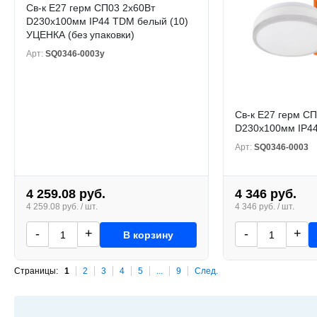
Св-к Е27 герм СП03 2х60Вт
D230x100мм IP44 TDM белый (10)
УЦЕНКА (без упаковки)
Арт:
SQ0346-0003у
Св-к Е27 герм С
D230x100мм IP44
Арт:
SQ0346-0003
4 259.08 руб.
4 346 руб.
4 259.08 руб. / шт.
4 346 руб. / шт.
-
+
-
+
В корзину
Страницы:
1
2
3
4
5
...
9
След.