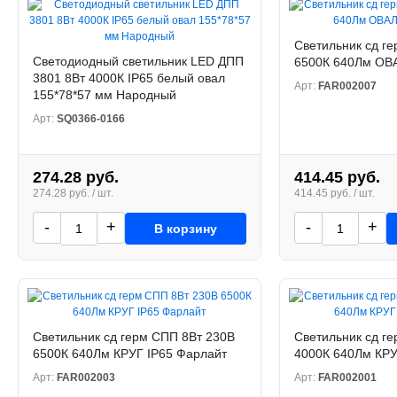
Светильник сд г
Светодиодный светильник LED ДПП
6500К 640Лм ОВА
3801 8Вт 4000К IP65 белый овал
Арт:
FAR002007
155*78*57 мм Народный
Арт:
SQ0366-0166
274.28 руб.
414.45 руб.
274.28 руб. / шт.
414.45 руб. / шт.
-
+
-
+
В корзину
Светильник сд герм СПП 8Вт 230В
Светильник сд г
6500К 640Лм КРУГ IP65 Фарлайт
4000К 640Лм КРУ
Арт:
FAR002003
Арт:
FAR002001