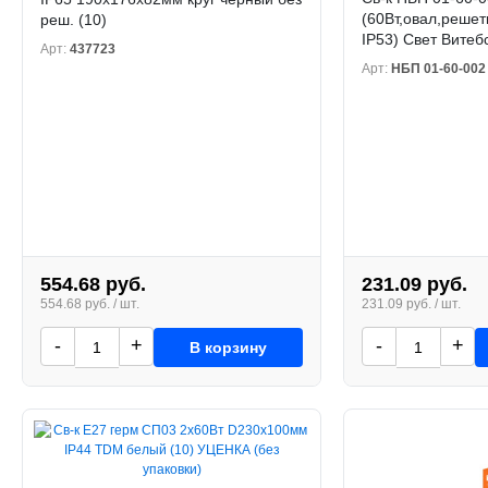
(60Вт,овал,решет
реш. (10)
IP53) Свет Витебс
Арт:
437723
Арт:
НБП 01-60-002
554.68 руб.
231.09 руб.
554.68 руб. / шт.
231.09 руб. / шт.
-
+
-
+
В корзину