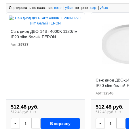
Сортировать:
по названию
возр.
|
убыв.
по цене
возр.
|
убыв.
Св-к диод ДВО-14Вт 4000K 1120Лм
IP20 slim белый FERON
Арт:
29727
Св-к диод ДВО-1
IP20 slim белый
Арт:
32546
512.48 руб.
512.48 руб.
512.48 руб. / шт.
512.48 руб. / шт.
-
+
-
+
В корзину