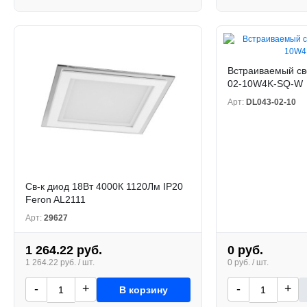
Встраиваемый св
02-10W4K-SQ-W
Арт:
DL043-02-10
Св-к диод 18Вт 4000К 1120Лм IP20
Feron AL2111
Арт:
29627
1 264.22 руб.
0 руб.
1 264.22 руб. / шт.
0 руб. / шт.
-
+
-
+
В корзину