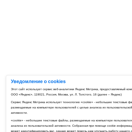
Уведомление о cookies
Этот сайт использует сервис веб-аналитики Яндекс Метрика, предоставляемый ко
ООО «Яндекс», 119021, Россия, Москва, ул. Л. Толстого, 16 (далее – Яндекс)
Сервис Яндекс Метрика использует технологию «cookie» - небольшие текстовые ф
размещаемые на компьютере пользователей с целью анализа их пользовательско
активности.
«cookie» - небольшие текстовые файлы, размещаемые на компьютере пользовател
анализа их пользовательской активности. Собранная при помощи cookie информац
может идентифицировать вас, однако может помочь нам улучшить работу нашего с