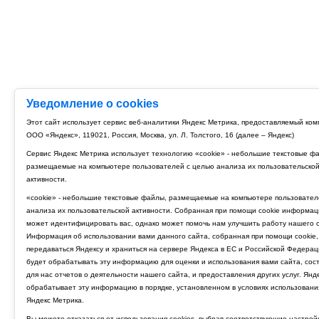
Уведомление о cookies
Этот сайт использует сервис веб-аналитики Яндекс Метрика, предоставляемый ко
ООО «Яндекс», 119021, Россия, Москва, ул. Л. Толстого, 16 (далее – Яндекс)
Сервис Яндекс Метрика использует технологию «cookie» - небольшие текстовые ф
размещаемые на компьютере пользователей с целью анализа их пользовательско
активности.
«cookie» - небольшие текстовые файлы, размещаемые на компьютере пользовател
анализа их пользовательской активности. Собранная при помощи cookie информац
может идентифицировать вас, однако может помочь нам улучшить работу нашего с
Информация об использовании вами данного сайта, собранная при помощи cookie,
передаваться Яндексу и храниться на сервере Яндекса в ЕС и Российской Федерац
будет обрабатывать эту информацию для оценки и использования вами сайта, сос
для нас отчетов о деятельности нашего сайта, и предоставления других услуг. Янд
обрабатывает эту информацию в порядке, установленном в условиях использовани
Яндекс Метрика.
Вы можете отказаться от использования cookies, выбрав соответствующие настрой