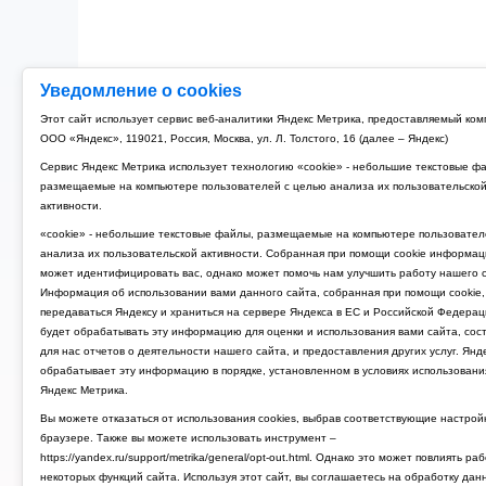
Уведомление о cookies
Этот сайт использует сервис веб-аналитики Яндекс Метрика, предоставляемый ко
ООО «Яндекс», 119021, Россия, Москва, ул. Л. Толстого, 16 (далее – Яндекс)
Сервис Яндекс Метрика использует технологию «cookie» - небольшие текстовые ф
размещаемые на компьютере пользователей с целью анализа их пользовательско
активности.
«cookie» - небольшие текстовые файлы, размещаемые на компьютере пользовател
анализа их пользовательской активности. Собранная при помощи cookie информац
может идентифицировать вас, однако может помочь нам улучшить работу нашего с
Информация об использовании вами данного сайта, собранная при помощи cookie,
передаваться Яндексу и храниться на сервере Яндекса в ЕС и Российской Федерац
будет обрабатывать эту информацию для оценки и использования вами сайта, сос
для нас отчетов о деятельности нашего сайта, и предоставления других услуг. Янд
обрабатывает эту информацию в порядке, установленном в условиях использовани
Яндекс Метрика.
Вы можете отказаться от использования cookies, выбрав соответствующие настрой
браузере. Также вы можете использовать инструмент –
https://yandex.ru/support/metrika/general/opt-out.html. Однако это может повлиять ра
некоторых функций сайта. Используя этот сайт, вы соглашаетесь на обработку дан