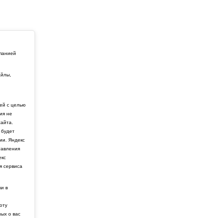
мпанией
айлы,
й
ей с целью
ия не
айта.
 будет
ии. Яндекс
тавления
екс
я сервиса
ки в
боту
ных о вас