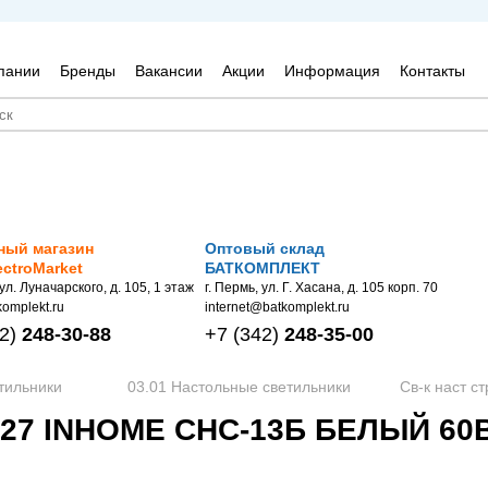
пании
Бренды
Вакансии
Акции
Информация
Контакты
ный магазин
Оптовый склад
ectroMarket
БАТКОМПЛЕКТ
 ул. Луначарского, д. 105, 1 этаж
г. Пермь, ул. Г. Хасана, д. 105 корп. 70
omplekt.ru
internet@batkomplekt.ru
2)
248-30-88
+7
(342)
248-35-00
тильники
03.01 Настольные светильники
Св-к наст с
27 INHOME СНС-13Б БЕЛЫЙ 60ВТ