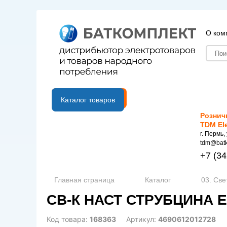
О ком
B2B портал
Каталог товаров
Рознич
TDM El
г. Пермь,
tdm@batk
+7
(34
Главная страница
Каталог
03. Све
СВ-К НАСТ СТРУБЦИНА Е
Код товара:
168363
Артикул:
4690612012728