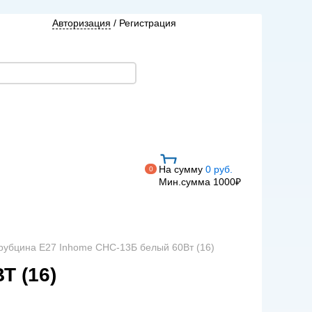
Авторизация
/
Регистрация
На сумму
0 руб.
0
Мин.сумма 1000₽
трубцина Е27 Inhome СНС-13Б белый 60Вт (16)
 (16)