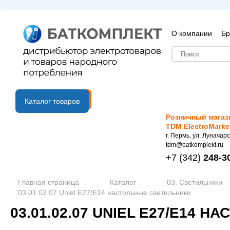
О компании
Бр
B2B портал
Каталог товаров
Розничный магаз
TDM ElectroMarke
г. Пермь, ул. Луначарс
tdm@batkomplekt.ru
+7
(342)
248-3
Главная страница
Каталог
03. Светильники
03.01.02.07 Uniel Е27/Е14 настольные светильники
03.01.02.07 UNIEL Е27/Е14