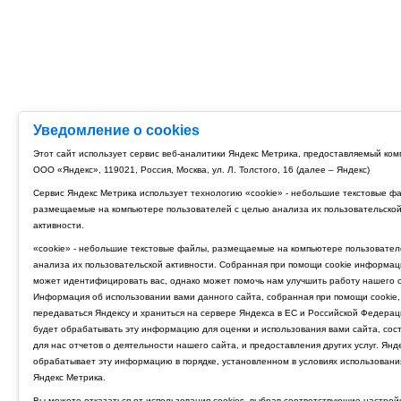
Уведомление о cookies
Этот сайт использует сервис веб-аналитики Яндекс Метрика, предоставляемый ко
ООО «Яндекс», 119021, Россия, Москва, ул. Л. Толстого, 16 (далее – Яндекс)
Сервис Яндекс Метрика использует технологию «cookie» - небольшие текстовые ф
размещаемые на компьютере пользователей с целью анализа их пользовательско
активности.
«cookie» - небольшие текстовые файлы, размещаемые на компьютере пользовател
анализа их пользовательской активности. Собранная при помощи cookie информац
может идентифицировать вас, однако может помочь нам улучшить работу нашего с
Информация об использовании вами данного сайта, собранная при помощи cookie,
передаваться Яндексу и храниться на сервере Яндекса в ЕС и Российской Федерац
будет обрабатывать эту информацию для оценки и использования вами сайта, сос
для нас отчетов о деятельности нашего сайта, и предоставления других услуг. Янд
обрабатывает эту информацию в порядке, установленном в условиях использовани
Яндекс Метрика.
Вы можете отказаться от использования cookies, выбрав соответствующие настрой