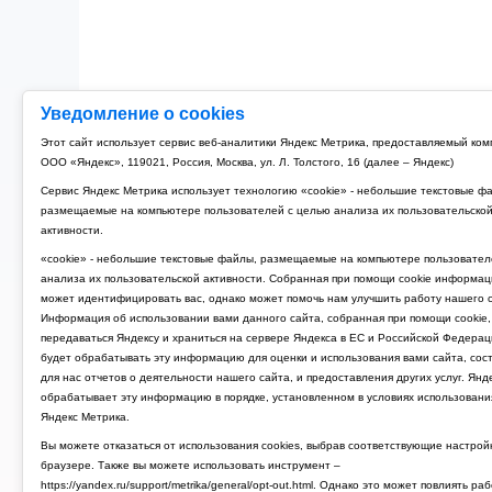
Уведомление о cookies
Рубильник модульный 3P 125A TDM РМ-125 (4)
Этот сайт использует сервис веб-аналитики Яндекс Метрика, предоставляемый ко
ООО «Яндекс», 119021, Россия, Москва, ул. Л. Толстого, 16 (далее – Яндекс)
4 674 руб.
Сервис Яндекс Метрика использует технологию «cookie» - небольшие текстовые ф
размещаемые на компьютере пользователей с целью анализа их пользовательско
активности.
«cookie» - небольшие текстовые файлы, размещаемые на компьютере пользовател
анализа их пользовательской активности. Собранная при помощи cookie информац
может идентифицировать вас, однако может помочь нам улучшить работу нашего с
Информация об использовании вами данного сайта, собранная при помощи cookie,
передаваться Яндексу и храниться на сервере Яндекса в ЕС и Российской Федерац
будет обрабатывать эту информацию для оценки и использования вами сайта, сос
для нас отчетов о деятельности нашего сайта, и предоставления других услуг. Янд
обрабатывает эту информацию в порядке, установленном в условиях использовани
Яндекс Метрика.
Вы можете отказаться от использования cookies, выбрав соответствующие настрой
браузере. Также вы можете использовать инструмент –
https://yandex.ru/support/metrika/general/opt-out.html. Однако это может повлиять ра