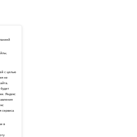
мпанией
айлы,
й
ей с целью
ия не
айта.
 будет
ии. Яндекс
тавления
екс
я сервиса
ки в
боту