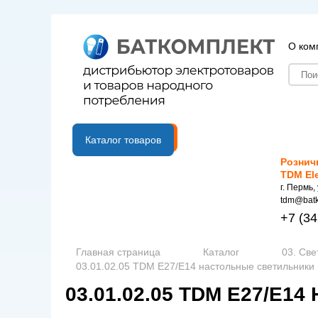
О ком
B2B портал
Каталог товаров
Рознич
TDM El
г. Пермь,
tdm@batk
+7
(34
Главная страница
Каталог
03. Све
03.01.02.05 TDM Е27/Е14 настольные светильники
03.01.02.05 TDM Е27/Е