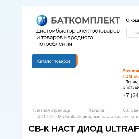
О ком
B2B портал
Каталог товаров
Рознич
TDM El
г. Пермь,
tdm@batk
+7
(34
Главная страница
Каталог
03. Све
03.01.01.02 Ultraflash диодные настольные свет
СВ-К НАСТ ДИОД ULTRAFL