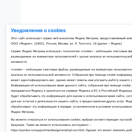
Уведомление о cookies
Этот сайт использует сервис веб-аналитики Яндекс Метрика, предоставляемый ко
ООО «Яндекс», 119021, Россия, Москва, ул. Л. Толстого, 16 (далее – Яндекс)
Сервис Яндекс Метрика использует технологию «cookie» - небольшие текстовые ф
размещаемые на компьютере пользователей с целью анализа их пользовательско
активности.
«cookie» - небольшие текстовые файлы, размещаемые на компьютере пользовател
анализа их пользовательской активности. Собранная при помощи cookie информац
может идентифицировать вас, однако может помочь нам улучшить работу нашего с
Информация об использовании вами данного сайта, собранная при помощи cookie,
передаваться Яндексу и храниться на сервере Яндекса в ЕС и Российской Федерац
будет обрабатывать эту информацию для оценки и использования вами сайта, сос
для нас отчетов о деятельности нашего сайта, и предоставления других услуг. Янд
обрабатывает эту информацию в порядке, установленном в условиях использовани
Яндекс Метрика.
Вы можете отказаться от использования cookies, выбрав соответствующие настрой
браузере. Также вы можете использовать инструмент –
https://yandex.ru/support/metrika/general/opt-out.html. Однако это может повлиять ра