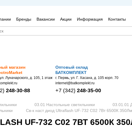
пании
Бренды
Вакансии
Акции
Информация
Контакты
ный магазин
Оптовый склад
ectroMarket
БАТКОМПЛЕКТ
 ул. Луначарского, д. 105, 1 этаж
г. Пермь, ул. Г. Хасана, д. 105 корп. 70
omplekt.ru
internet@batkomplekt.ru
2)
248-30-88
+7
(342)
248-35-00
тильники
03.01 Настольные светильники
03.01.01 
ильники
Св-к наст диод Ultraflash UF-732 С02 7Вт 6500К 350Л
ASH UF-732 С02 7ВТ 6500К 35