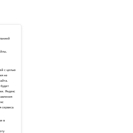
мпанией
айлы,
й
ей с целью
ия не
айта.
 будет
ии. Яндекс
тавления
екс
я сервиса
ки в
боту