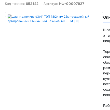
Код товара:
652142
Артикул:
НФ-00007927
Оп
Шла
а т
пищ
Тер
син
обл
раз
пер
вул
кот
сох
исп
Раб