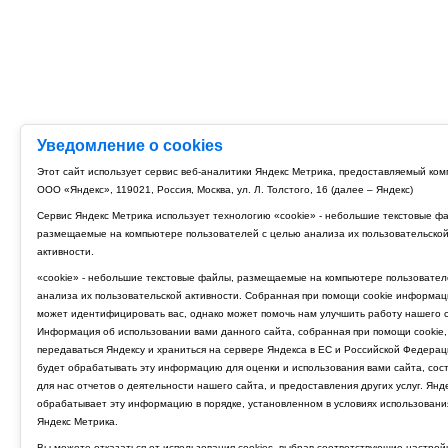
Уведомление о cookies
Этот сайт использует сервис веб-аналитики Яндекс Метрика, предоставляемый ко
ООО «Яндекс», 119021, Россия, Москва, ул. Л. Толстого, 16 (далее – Яндекс)
Сервис Яндекс Метрика использует технологию «cookie» - небольшие текстовые ф
размещаемые на компьютере пользователей с целью анализа их пользовательско
активности.
«cookie» - небольшие текстовые файлы, размещаемые на компьютере пользовател
анализа их пользовательской активности. Собранная при помощи cookie информац
может идентифицировать вас, однако может помочь нам улучшить работу нашего с
Информация об использовании вами данного сайта, собранная при помощи cookie,
передаваться Яндексу и храниться на сервере Яндекса в ЕС и Российской Федерац
будет обрабатывать эту информацию для оценки и использования вами сайта, сос
для нас отчетов о деятельности нашего сайта, и предоставления других услуг. Янд
обрабатывает эту информацию в порядке, установленном в условиях использовани
Яндекс Метрика.
Вы можете отказаться от использования cookies, выбрав соответствующие настрой