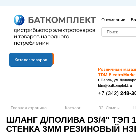
О компании
Бр
B2B портал
Каталог товаров
Розничный магаз
TDM ElectroMarke
г. Пермь, ул. Луначарс
tdm@batkomplekt.ru
+7
(342)
248-3
Главная страница
Каталог
02. Лампы
Ш
ШЛАНГ Д/ПОЛИВА D3/4" ТЭП
СТЕНКА 3ММ РЕЗИНОВЫЙ НЗП