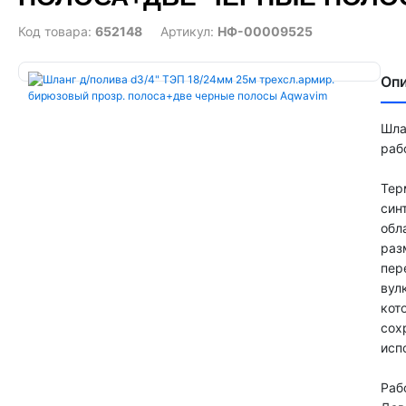
Код товара:
652148
Артикул:
НФ-00009525
Оп
Шла
раб
Тер
син
обл
раз
пер
вул
кот
сох
исп
Раб