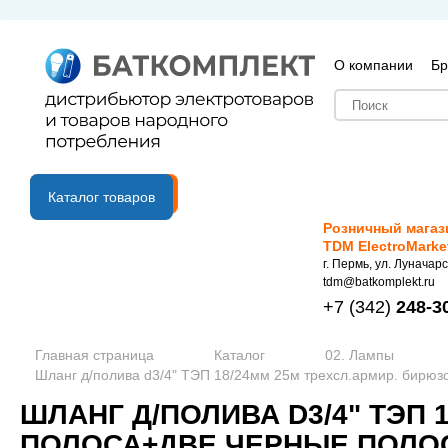
О компании
Бр
B2B портал
Каталог товаров
Розничный магаз
TDM ElectroMarke
г. Пермь, ул. Луначарс
tdm@batkomplekt.ru
+7
(342)
248-3
Главная страница
Каталог
02. Лампы
Шланг д/полива d3/4" ТЭП 18/24мм 25м трехсл.армир. бирюз
ШЛАНГ Д/ПОЛИВА D3/4" ТЭП 
ПОЛОСА+ДВЕ ЧЕРНЫЕ ПОЛО