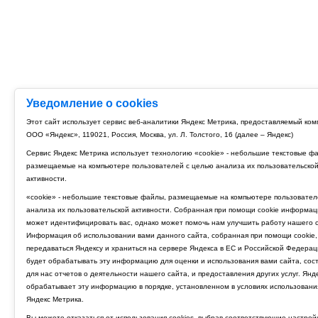
Уведомление о cookies
Этот сайт использует сервис веб-аналитики Яндекс Метрика, предоставляемый ко
ООО «Яндекс», 119021, Россия, Москва, ул. Л. Толстого, 16 (далее – Яндекс)
Сервис Яндекс Метрика использует технологию «cookie» - небольшие текстовые ф
размещаемые на компьютере пользователей с целью анализа их пользовательско
активности.
«cookie» - небольшие текстовые файлы, размещаемые на компьютере пользовател
анализа их пользовательской активности. Собранная при помощи cookie информац
может идентифицировать вас, однако может помочь нам улучшить работу нашего с
Информация об использовании вами данного сайта, собранная при помощи cookie,
передаваться Яндексу и храниться на сервере Яндекса в ЕС и Российской Федерац
будет обрабатывать эту информацию для оценки и использования вами сайта, сос
для нас отчетов о деятельности нашего сайта, и предоставления других услуг. Янд
обрабатывает эту информацию в порядке, установленном в условиях использовани
Яндекс Метрика.
Вы можете отказаться от использования cookies, выбрав соответствующие настрой