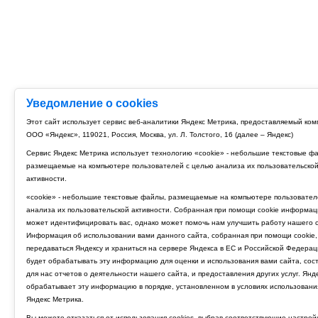
Уведомление о cookies
Этот сайт использует сервис веб-аналитики Яндекс Метрика, предоставляемый ко
ООО «Яндекс», 119021, Россия, Москва, ул. Л. Толстого, 16 (далее – Яндекс)
Сервис Яндекс Метрика использует технологию «cookie» - небольшие текстовые ф
размещаемые на компьютере пользователей с целью анализа их пользовательско
активности.
«cookie» - небольшие текстовые файлы, размещаемые на компьютере пользовател
анализа их пользовательской активности. Собранная при помощи cookie информац
может идентифицировать вас, однако может помочь нам улучшить работу нашего с
Информация об использовании вами данного сайта, собранная при помощи cookie,
передаваться Яндексу и храниться на сервере Яндекса в ЕС и Российской Федерац
будет обрабатывать эту информацию для оценки и использования вами сайта, сос
для нас отчетов о деятельности нашего сайта, и предоставления других услуг. Янд
обрабатывает эту информацию в порядке, установленном в условиях использовани
Яндекс Метрика.
Вы можете отказаться от использования cookies, выбрав соответствующие настрой