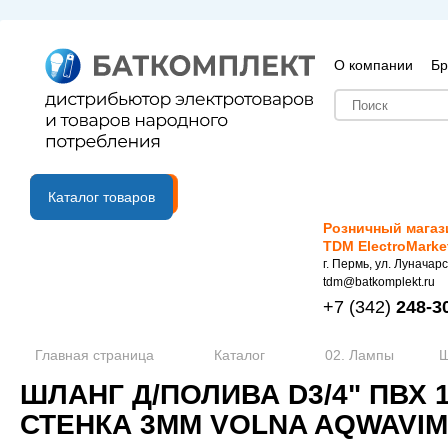
О компании
Бр
B2B портал
Каталог товаров
Розничный магаз
TDM ElectroMarke
г. Пермь, ул. Луначарс
tdm@batkomplekt.ru
+7
(342)
248-3
Главная страница
Каталог
02. Лампы
Ш
ШЛАНГ Д/ПОЛИВА D3/4" ПВХ
СТЕНКА 3ММ VOLNA AQWAVIM 