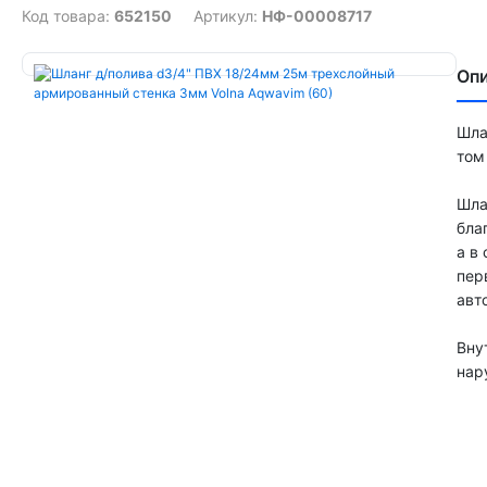
Код товара:
652150
Артикул:
НФ-00008717
Оп
Шла
том
Шла
бла
а в
пер
авт
Вну
нар