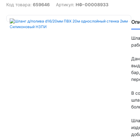
Код товара:
659646
Артикул:
НФ-00008933
Оп
Шла
раб
Дан
выд
бар
пер
В с
шла
бол
Шла
изд
доб