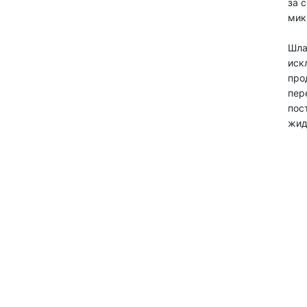
за 
мик
Шла
иск
про
пер
пос
жид