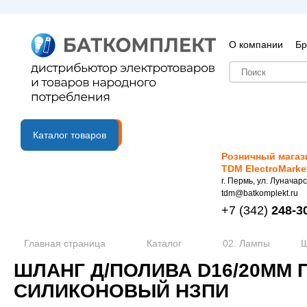
О компании
Бр
B2B портал
Каталог товаров
Розничный магаз
TDM ElectroMarke
г. Пермь, ул. Луначарс
tdm@batkomplekt.ru
+7
(342)
248-3
Главная страница
Каталог
02. Лампы
Ш
ШЛАНГ Д/ПОЛИВА D16/20ММ
СИЛИКОНОВЫЙ НЗПИ