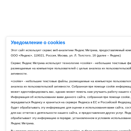
Уведомление о cookies
Этот сайт использует сервис веб-аналитики Яндекс Метрика, предоставляемый ко
ООО «Яндекс», 119021, Россия, Москва, ул. Л. Толстого, 16 (далее – Яндекс)
Сервис Яндекс Метрика использует технологию «cookie» - небольшие текстовые ф
размещаемые на компьютере пользователей с целью анализа их пользовательско
активности.
«cookie» - небольшие текстовые файлы, размещаемые на компьютере пользовател
анализа их пользовательской активности. Собранная при помощи cookie информац
может идентифицировать вас, однако может помочь нам улучшить работу нашего с
Информация об использовании вами данного сайта, собранная при помощи cookie,
передаваться Яндексу и храниться на сервере Яндекса в ЕС и Российской Федерац
будет обрабатывать эту информацию для оценки и использования вами сайта, сос
для нас отчетов о деятельности нашего сайта, и предоставления других услуг. Янд
обрабатывает эту информацию в порядке, установленном в условиях использовани
Яндекс Метрика.
Вы можете отказаться от использования cookies, выбрав соответствующие настрой