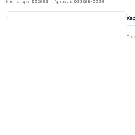
Код товара:
032589
Артикул:
SQ0355-0026
Ха
Про