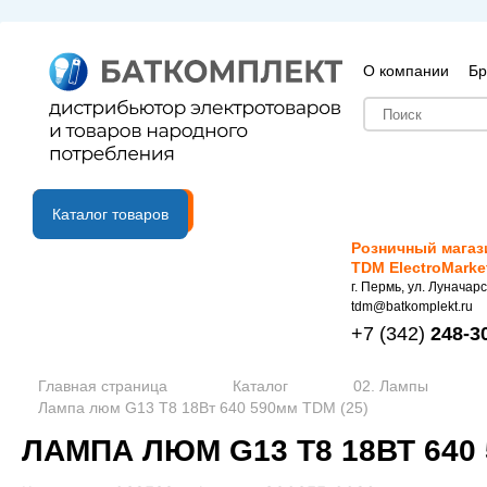
О компании
Бр
B2B портал
Каталог товаров
Розничный магаз
TDM ElectroMarke
г. Пермь, ул. Луначарс
tdm@batkomplekt.ru
+7
(342)
248-3
Главная страница
Каталог
02. Лампы
Лампа люм G13 T8 18Вт 640 590мм TDM (25)
ЛАМПА ЛЮМ G13 T8 18ВТ 640 