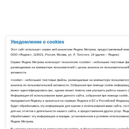
Уведомление о cookies
Этот сайт использует сервис веб-аналитики Яндекс Метрика, предоставляемый ко
ООО «Яндекс», 119021, Россия, Москва, ул. Л. Толстого, 16 (далее – Яндекс)
Сервис Яндекс Метрика использует технологию «cookie» - небольшие текстовые ф
размещаемые на компьютере пользователей с целью анализа их пользовательско
активности.
«cookie» - небольшие текстовые файлы, размещаемые на компьютере пользовател
анализа их пользовательской активности. Собранная при помощи cookie информац
может идентифицировать вас, однако может помочь нам улучшить работу нашего с
Информация об использовании вами данного сайта, собранная при помощи cookie,
передаваться Яндексу и храниться на сервере Яндекса в ЕС и Российской Федерац
будет обрабатывать эту информацию для оценки и использования вами сайта, сос
для нас отчетов о деятельности нашего сайта, и предоставления других услуг. Янд
обрабатывает эту информацию в порядке, установленном в условиях использовани
Яндекс Метрика.
Вы можете отказаться от использования cookies, выбрав соответствующие настрой