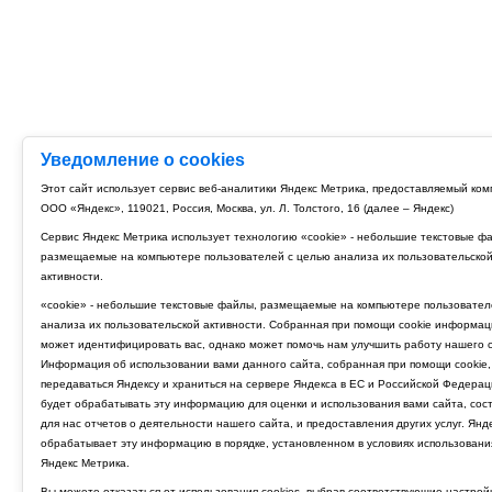
Уведомление о cookies
Этот сайт использует сервис веб-аналитики Яндекс Метрика, предоставляемый ко
ООО «Яндекс», 119021, Россия, Москва, ул. Л. Толстого, 16 (далее – Яндекс)
Сервис Яндекс Метрика использует технологию «cookie» - небольшие текстовые ф
размещаемые на компьютере пользователей с целью анализа их пользовательско
активности.
«cookie» - небольшие текстовые файлы, размещаемые на компьютере пользовател
анализа их пользовательской активности. Собранная при помощи cookie информац
может идентифицировать вас, однако может помочь нам улучшить работу нашего с
Информация об использовании вами данного сайта, собранная при помощи cookie,
передаваться Яндексу и храниться на сервере Яндекса в ЕС и Российской Федерац
будет обрабатывать эту информацию для оценки и использования вами сайта, сос
для нас отчетов о деятельности нашего сайта, и предоставления других услуг. Янд
обрабатывает эту информацию в порядке, установленном в условиях использовани
Яндекс Метрика.
Вы можете отказаться от использования cookies, выбрав соответствующие настрой