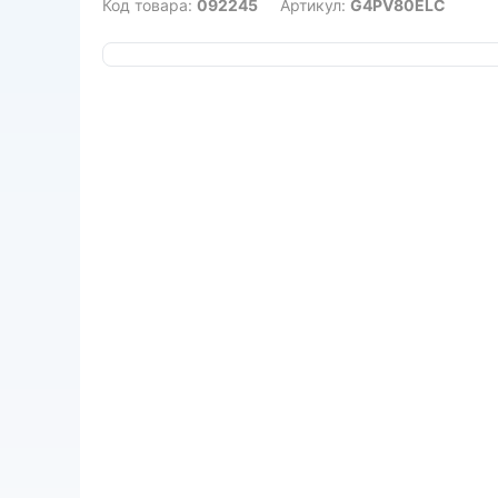
Код товара:
092245
Артикул:
G4PV80ELC