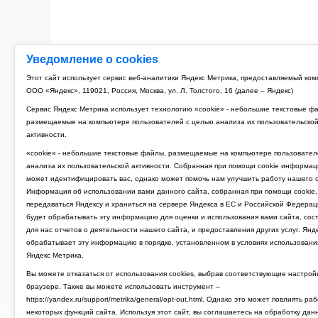
Уведомление о cookies
Этот сайт использует сервис веб-аналитики Яндекс Метрика, предоставляемый ко
ООО «Яндекс», 119021, Россия, Москва, ул. Л. Толстого, 16 (далее – Яндекс)
Сервис Яндекс Метрика использует технологию «cookie» - небольшие текстовые ф
размещаемые на компьютере пользователей с целью анализа их пользовательско
активности.
«cookie» - небольшие текстовые файлы, размещаемые на компьютере пользовател
анализа их пользовательской активности. Собранная при помощи cookie информац
может идентифицировать вас, однако может помочь нам улучшить работу нашего с
Информация об использовании вами данного сайта, собранная при помощи cookie,
передаваться Яндексу и храниться на сервере Яндекса в ЕС и Российской Федерац
будет обрабатывать эту информацию для оценки и использования вами сайта, сос
для нас отчетов о деятельности нашего сайта, и предоставления других услуг. Янд
обрабатывает эту информацию в порядке, установленном в условиях использовани
Яндекс Метрика.
Вы можете отказаться от использования cookies, выбрав соответствующие настрой
браузере. Также вы можете использовать инструмент –
https://yandex.ru/support/metrika/general/opt-out.html. Однако это может повлиять ра
некоторых функций сайта. Используя этот сайт, вы соглашаетесь на обработку дан