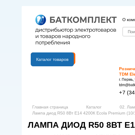
О ком
B2B портал
Каталог товаров
Рознич
TDM El
г. Пермь,
tdm@batk
+7
(34
Главная страница
Каталог
02. Ла
Лампа диод R50 8Вт Е14 4200К Ecola Premium (10/
ЛАМПА ДИОД R50 8ВТ Е14