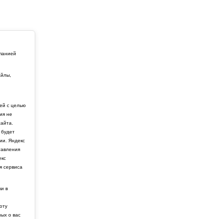
мпанией
айлы,
й
ей с целью
ия не
айта.
 будет
ии. Яндекс
тавления
екс
я сервиса
ки в
боту
ных о вас