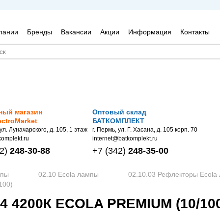
пании
Бренды
Вакансии
Акции
Информация
Контакты
ный магазин
Оптовый склад
ectroMarket
БАТКОМПЛЕКТ
 ул. Луначарского, д. 105, 1 этаж
г. Пермь, ул. Г. Хасана, д. 105 корп. 70
omplekt.ru
internet@batkomplekt.ru
2)
248-30-88
+7
(342)
248-35-00
мпы
02.10 Ecola лампы
02.10.03 Рефлекторы Ecola
100)
 4200К ECOLA PREMIUM (10/100