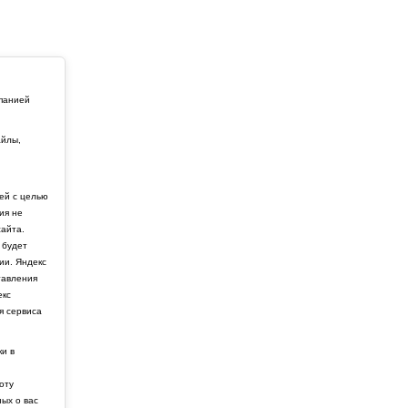
мпанией
айлы,
й
ей с целью
ия не
айта.
 будет
ии. Яндекс
тавления
екс
я сервиса
ки в
боту
ных о вас