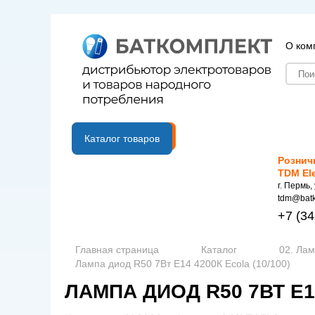
О ком
B2B портал
Каталог товаров
Рознич
TDM El
г. Пермь,
tdm@batk
+7
(34
Главная страница
Каталог
02. Ла
Лампа диод R50 7Вт Е14 4200К Ecola (10/100)
ЛАМПА ДИОД R50 7ВТ Е14