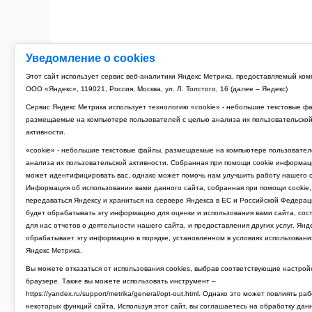
Уведомление о cookies
Этот сайт использует сервис веб-аналитики Яндекс Метрика, предоставляемый ко
ООО «Яндекс», 119021, Россия, Москва, ул. Л. Толстого, 16 (далее – Яндекс)
Сервис Яндекс Метрика использует технологию «cookie» - небольшие текстовые ф
размещаемые на компьютере пользователей с целью анализа их пользовательско
активности.
«cookie» - небольшие текстовые файлы, размещаемые на компьютере пользовател
анализа их пользовательской активности. Собранная при помощи cookie информац
может идентифицировать вас, однако может помочь нам улучшить работу нашего с
Информация об использовании вами данного сайта, собранная при помощи cookie,
передаваться Яндексу и храниться на сервере Яндекса в ЕС и Российской Федерац
будет обрабатывать эту информацию для оценки и использования вами сайта, сос
для нас отчетов о деятельности нашего сайта, и предоставления других услуг. Янд
обрабатывает эту информацию в порядке, установленном в условиях использовани
Яндекс Метрика.
Вы можете отказаться от использования cookies, выбрав соответствующие настрой
браузере. Также вы можете использовать инструмент –
https://yandex.ru/support/metrika/general/opt-out.html. Однако это может повлиять ра
некоторых функций сайта. Используя этот сайт, вы соглашаетесь на обработку дан