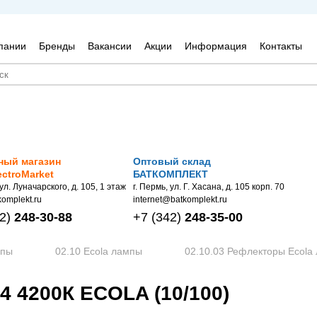
пании
Бренды
Вакансии
Акции
Информация
Контакты
ный магазин
Оптовый склад
ectroMarket
БАТКОМПЛЕКТ
 ул. Луначарского, д. 105, 1 этаж
г. Пермь, ул. Г. Хасана, д. 105 корп. 70
omplekt.ru
internet@batkomplekt.ru
2)
248-30-88
+7
(342)
248-35-00
мпы
02.10 Ecola лампы
02.10.03 Рефлекторы Ecola
 4200К ECOLA (10/100)