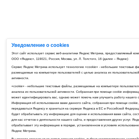
Уведомление о cookies
Этот сайт использует сервис веб-аналитики Яндекс Метрика, предоставляемый ко
ООО «Яндекс», 119021, Россия, Москва, ул. Л. Толстого, 16 (далее – Яндекс)
Сервис Яндекс Метрика использует технологию «cookie» - небольшие текстовые ф
размещаемые на компьютере пользователей с целью анализа их пользовательско
активности.
«cookie» - небольшие текстовые файлы, размещаемые на компьютере пользовател
анализа их пользовательской активности. Собранная при помощи cookie информац
может идентифицировать вас, однако может помочь нам улучшить работу нашего с
Информация об использовании вами данного сайта, собранная при помощи cookie,
передаваться Яндексу и храниться на сервере Яндекса в ЕС и Российской Федерац
будет обрабатывать эту информацию для оценки и использования вами сайта, сос
для нас отчетов о деятельности нашего сайта, и предоставления других услуг. Янд
обрабатывает эту информацию в порядке, установленном в условиях использовани
Яндекс Метрика.
Вы можете отказаться от использования cookies, выбрав соответствующие настрой