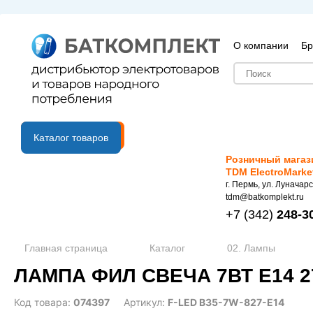
О компании
Бр
B2B портал
Каталог товаров
Розничный магаз
TDM ElectroMarke
г. Пермь, ул. Луначарс
tdm@batkomplekt.ru
+7
(342)
248-3
Главная страница
Каталог
02. Лампы
ЛАМПА ФИЛ СВЕЧА 7ВТ Е14 27
Код товара:
074397
Артикул:
F-LED B35-7W-827-E14