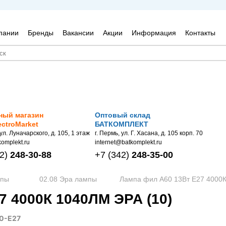
пании
Бренды
Вакансии
Акции
Информация
Контакты
ный магазин
Оптовый склад
ectroMarket
БАТКОМПЛЕКТ
 ул. Луначарского, д. 105, 1 этаж
г. Пермь, ул. Г. Хасана, д. 105 корп. 70
omplekt.ru
internet@batkomplekt.ru
2)
248-30-88
+7
(342)
248-35-00
мпы
02.08 Эра лампы
Лампа фил A60 13Вт Е27 4000К
 4000К 1040ЛМ ЭРА (10)
0-E27