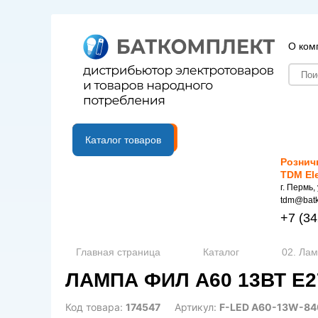
О ком
B2B портал
Каталог товаров
Рознич
TDM El
г. Пермь,
tdm@batk
+7
(34
Главная страница
Каталог
02. Ла
ЛАМПА ФИЛ A60 13ВТ Е27
Код товара:
174547
Артикул:
F-LED A60-13W-84