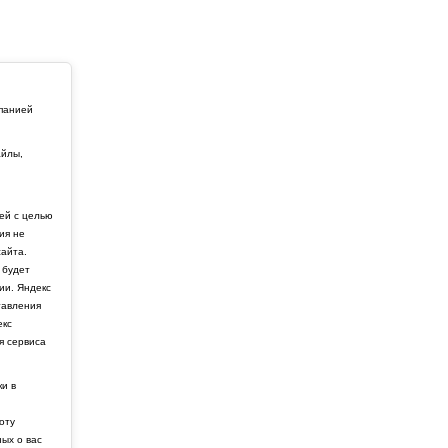
мпанией
айлы,
й
ей с целью
ия не
айта.
 будет
ии. Яндекс
тавления
екс
я сервиса
ки в
боту
ных о вас