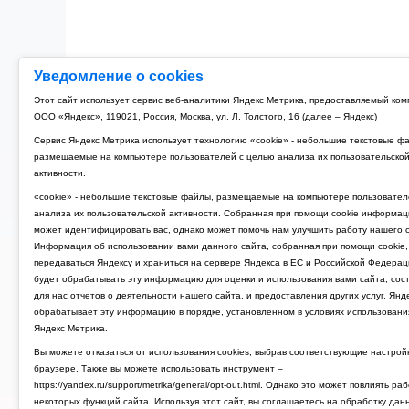
Уведомление о cookies
Этот сайт использует сервис веб-аналитики Яндекс Метрика, предоставляемый ко
ООО «Яндекс», 119021, Россия, Москва, ул. Л. Толстого, 16 (далее – Яндекс)
Сервис Яндекс Метрика использует технологию «cookie» - небольшие текстовые ф
размещаемые на компьютере пользователей с целью анализа их пользовательско
активности.
«cookie» - небольшие текстовые файлы, размещаемые на компьютере пользовател
анализа их пользовательской активности. Собранная при помощи cookie информац
может идентифицировать вас, однако может помочь нам улучшить работу нашего с
Информация об использовании вами данного сайта, собранная при помощи cookie,
передаваться Яндексу и храниться на сервере Яндекса в ЕС и Российской Федерац
будет обрабатывать эту информацию для оценки и использования вами сайта, сос
для нас отчетов о деятельности нашего сайта, и предоставления других услуг. Янд
обрабатывает эту информацию в порядке, установленном в условиях использовани
Яндекс Метрика.
Вы можете отказаться от использования cookies, выбрав соответствующие настрой
браузере. Также вы можете использовать инструмент –
https://yandex.ru/support/metrika/general/opt-out.html. Однако это может повлиять ра
некоторых функций сайта. Используя этот сайт, вы соглашаетесь на обработку дан